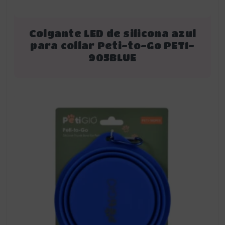
Colgante LED de silicona azul
para collar Peti-to-Go PETI-
905BLUE