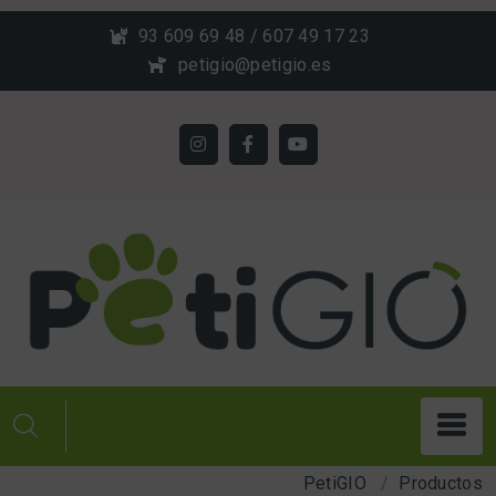
Skip
93 609 69 48 / 607 49 17 23
to
petigio@petigio.es
content
PetiGIO
Productos